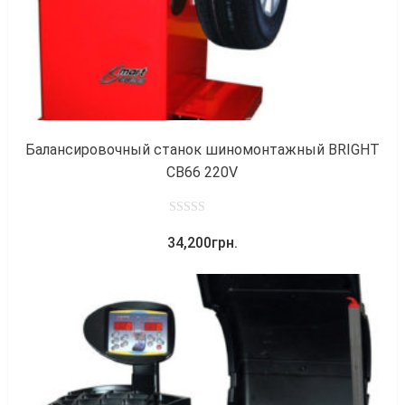
Балансировочный станок шиномонтажный BRIGHT
CB66 220V
0
34,200
грн.
out
of
5