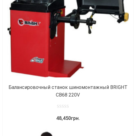
к
Балансировочный станок шиномонтажный BRIGHT
CB68 220V
0
48,450
грн.
out
of
5