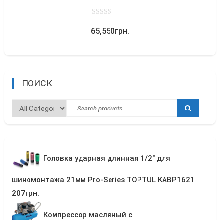
0
65,550
грн.
out
of
5
ПОИСК
Головка ударная длинная 1/2" для
шиномонтажа 21мм Pro-Series TOPTUL KABP1621
207
грн.
Компрессор масляный с