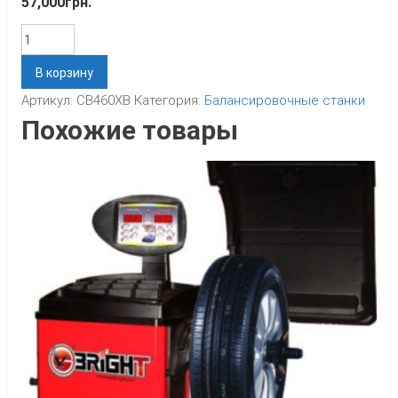
57,000
грн.
Количество
В корзину
Артикул:
CB460XB
Категория:
Балансировочные станки
Похожие товары
к