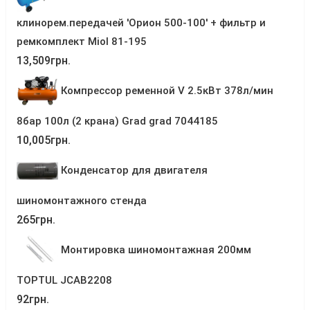
клинорем.передачей 'Орион 500-100' + фильтр и
ремкомплект Miol 81-195
13,509
грн.
Компрессор ременной V 2.5кВт 378л/мин
8бар 100л (2 крана) Grad grad 7044185
10,005
грн.
Конденсатор для двигателя
шиномонтажного стенда
265
грн.
Монтировка шиномонтажная 200мм
TOPTUL JCAB2208
92
грн.