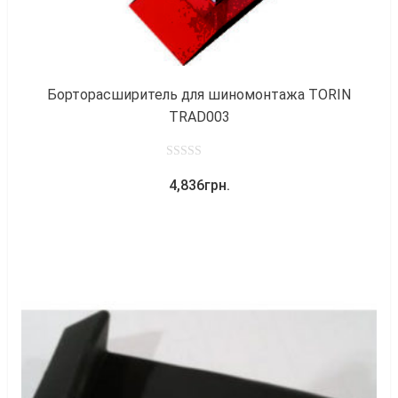
Борторасширитель для шиномонтажа TORIN
TRAD003
0
4,836
грн.
out
of
5