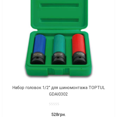
к
Набор головок 1/2″ для шиномонтажа TOPTUL
GDAI0302
0
528
грн.
out