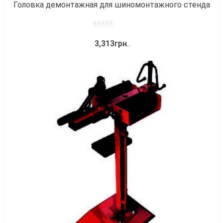
Головка демонтажная для шиномонтажного стенда
0
3,313
грн.
out
of
5
к