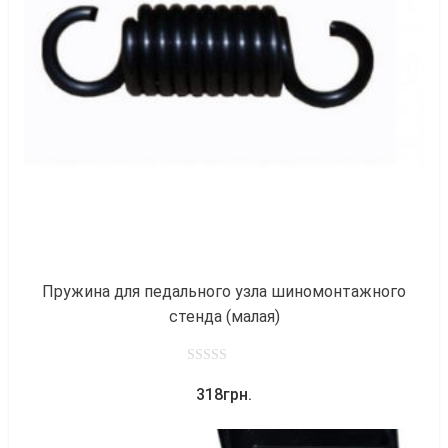
к
Пружина для педального узла шиномонтажного
стенда (малая)
0
318
грн.
out
of
5