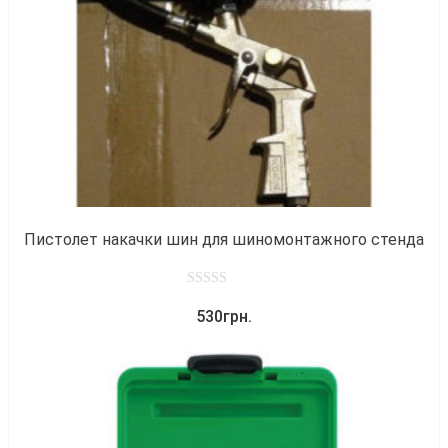
к
Пистолет накачки шин для шиномонтажного стенда
0
530
грн.
out
of
5