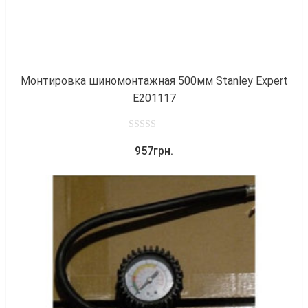
Монтировка шиномонтажная 500мм Stanley Expert
E201117
0
957
грн.
out
of
5