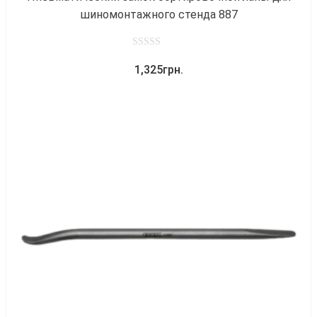
шиномонтажного стенда 887
0
1,325
грн.
out
of
5
к