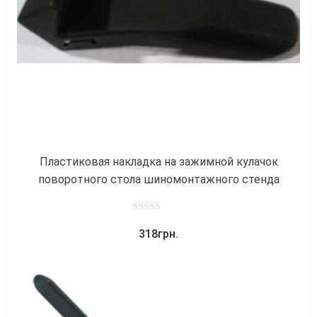
к
Пластиковая накладка на зажимной кулачок
поворотного стола шиномонтажного стенда
0
318
грн.
out
of
5