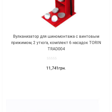
Вулканизатор для шиномонтажа с винтовым
прижимом, 2 утюга, комплект 6 насадок TORIN
TRAD004
0
11,741
грн.
out
of
5