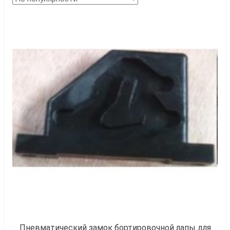
к
Пневматический замок бортировочной лапы для