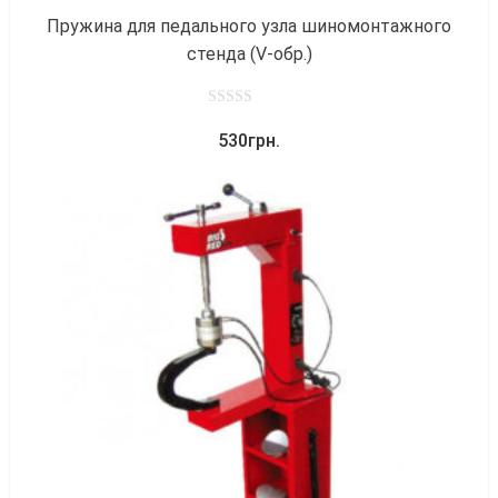
Пружина для педального узла шиномонтажного
стенда (V-обр.)
0
530
грн.
out
of
5
к