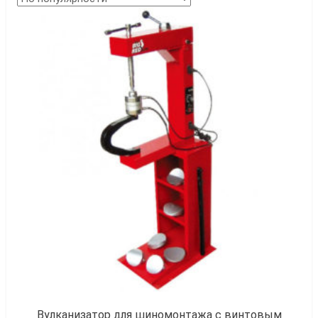
к
Вулканизатор для шиномонтажа с винтовым