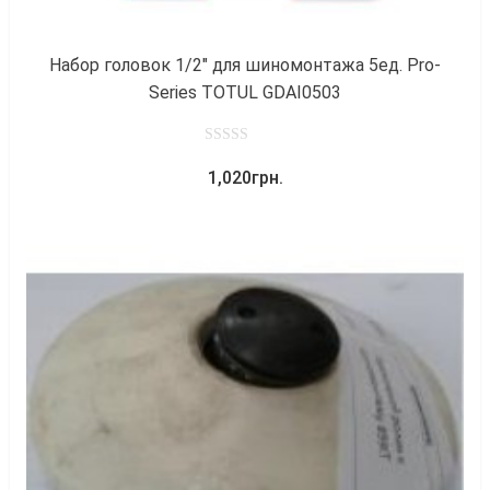
Набор головок 1/2″ для шиномонтажа 5ед. Pro-
Series TOTUL GDAI0503
0
1,020
грн.
out
of
5
к