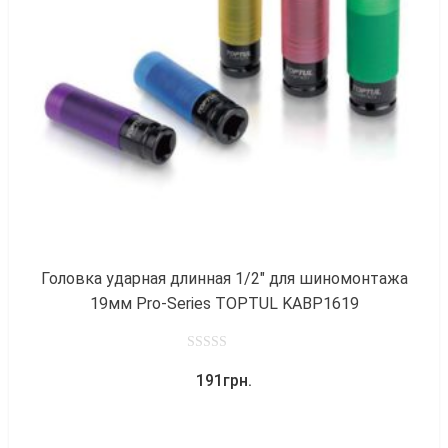
к
Головка ударная длинная 1/2″ для шиномонтажа
19мм Pro-Series TOPTUL KABP1619
0
191
грн.
out
of
5