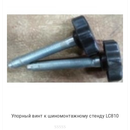
к
Упорный винт к шиномонтажному стенду LC810