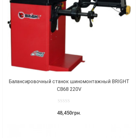
к
Балансировочный станок шиномонтажный BRIGHT
CB68 220V
0
48,450
грн.
out
of
5