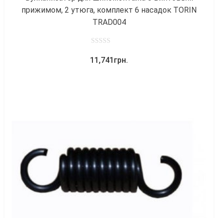
прижимом, 2 утюга, комплект 6 насадок TORIN
TRAD004
0
11,741
грн.
out
of
5
к