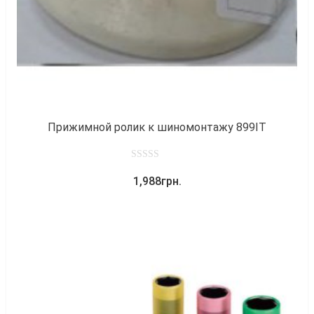
Прижимной ролик к шиномонтажу 899IT
0
1,988
грн.
out
of
5