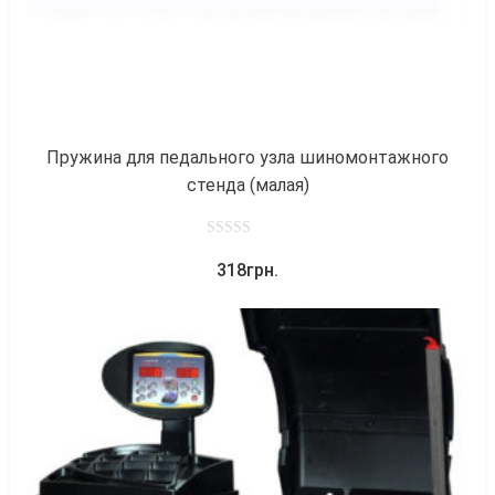
Пружина для педального узла шиномонтажного
стенда (малая)
0
318
грн.
out
of
5