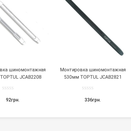
В
корзину
вка шиномонтажная
Монтировка шиномонтажная
 TOPTUL JCAB2208
530мм TOPTUL JCAB2821
0
0
92
грн.
336
грн.
out
out
of
of
5
5