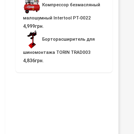
Компрессор безмасляный
малошумный Intertool PT-0022
4,999
грн.
Борторасширитель для
шиномонтажа TORIN TRAD003
4,836
грн.