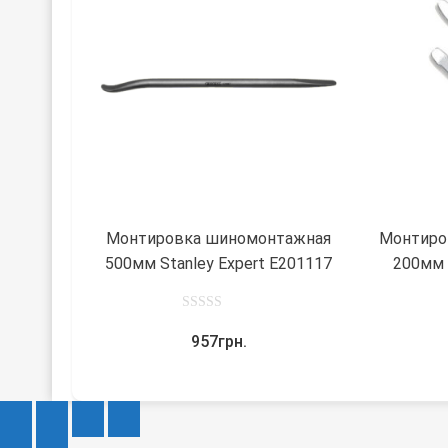
В
корзину
Монтировка шиномонтажная
Монтиро
500мм Stanley Expert E201117
200мм
0
957
грн.
out
of
5