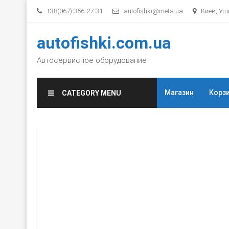
Skip to content
+38(067) 356-27-31
autofishki@meta.ua
Киев, Уши
autofishki.com.ua
Автосервисное оборудование
Магазин
Корз
CATEGORY MENU