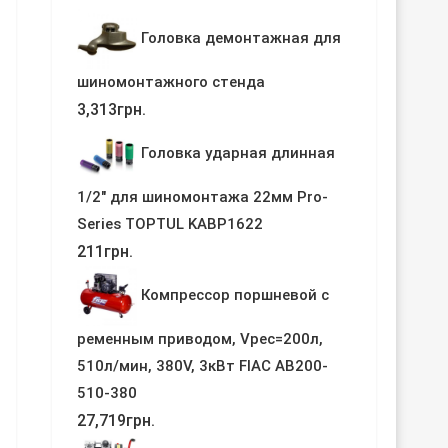
Головка демонтажная для
шиномонтажного стенда
3,313
грн.
Головка ударная длинная
1/2" для шиномонтажа 22мм Pro-
Series TOPTUL KABP1622
211
грн.
Компрессор поршневой с
ременным приводом, Vрес=200л,
510л/мин, 380V, 3кВт FIAC AB200-
510-380
27,719
грн.