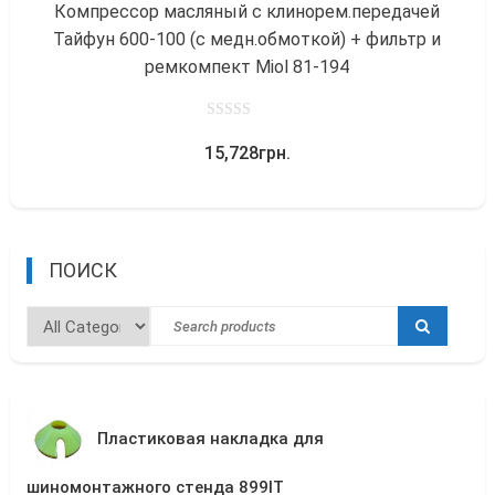
Компрессор масляный с клинорем.передачей
Тайфун 600-100 (с медн.обмоткой) + фильтр и
ремкомпект Miol 81-194
0
15,728
грн.
out
of
5
ПОИСК
Пластиковая накладка для
шиномонтажного стенда 899IT