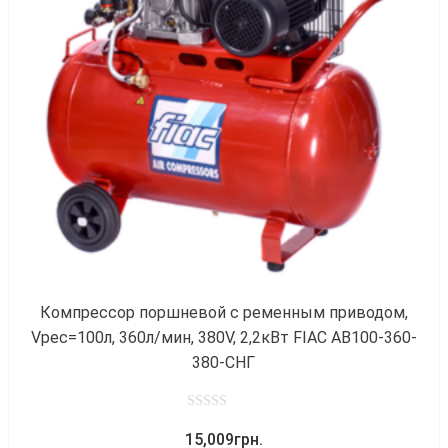
к
Компрессор поршневой с ременным приводом,
Vрес=100л, 360л/мин, 380V, 2,2кВт FIAC AB100-360-
380-СНГ
0
15,009
грн.
out