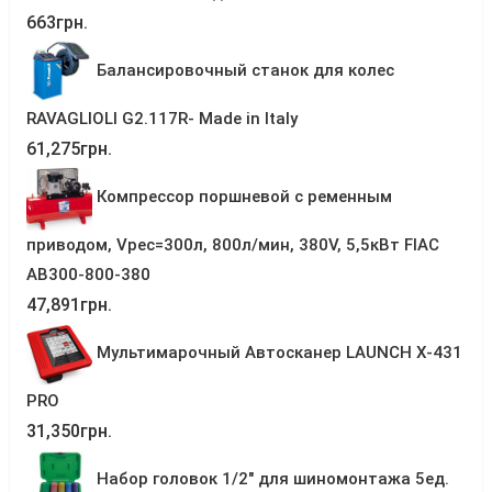
663
грн.
Балансировочный станок для колес
RAVAGLIOLI G2.117R- Made in Italy
61,275
грн.
Компрессор поршневой с ременным
приводом, Vрес=300л, 800л/мин, 380V, 5,5кВт FIAC
AB300-800-380
47,891
грн.
Мультимарочный Автосканер LAUNCH X-431
PRO
31,350
грн.
Набор головок 1/2" для шиномонтажа 5ед.