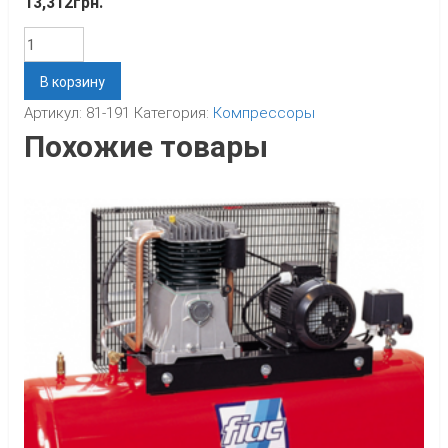
13,312
грн.
Количество
В корзину
Артикул:
81-191
Категория:
Компрессоры
Похожие товары
к