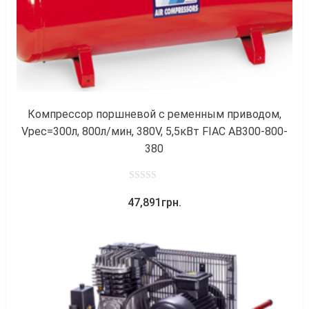
Компрессор поршневой с ременным приводом,
Vрес=300л, 800л/мин, 380V, 5,5кВт FIAC AB300-800-
380
0
47,891
грн.
out
of
5