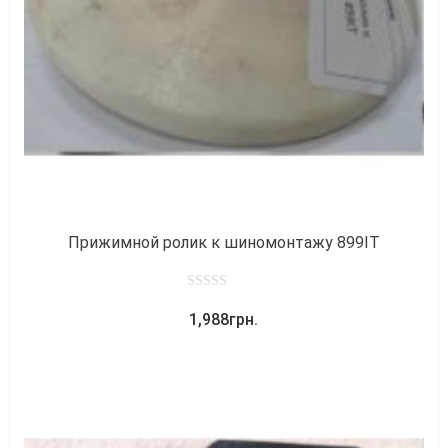
к
Прижимной ролик к шиномонтажу 899IT
0
1,988
грн.
out
of
5