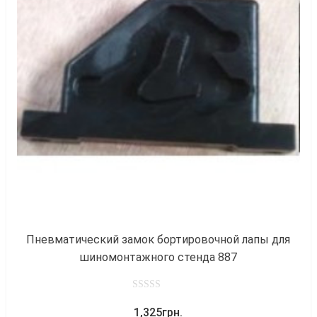
к
Пневматический замок бортировочной лапы для
шиномонтажного стенда 887
0
1,325
грн.
out