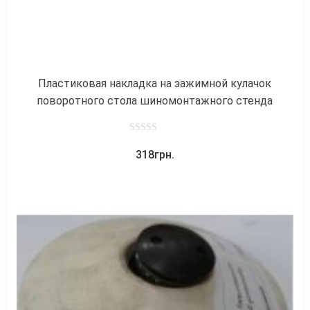
Пластиковая накладка на зажимной кулачок
поворотного стола шиномонтажного стенда
0
318
грн.
out
of
5