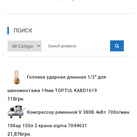
of
5
ПОИСК
Головка ударная длинная 1/2" для
шиномонтажа 19мм TOPTUL KABD1619
118
грн.
Компрессор ременной V 380В 4кВт 700л/мин
10бар 150л 2 крана sigma 7044631
21,876
грн.