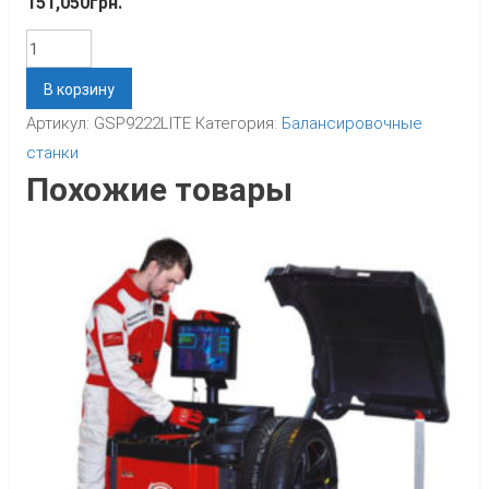
151,050
грн.
Количество
В корзину
Артикул:
GSP9222LITE
Категория:
Балансировочные
станки
Похожие товары
к