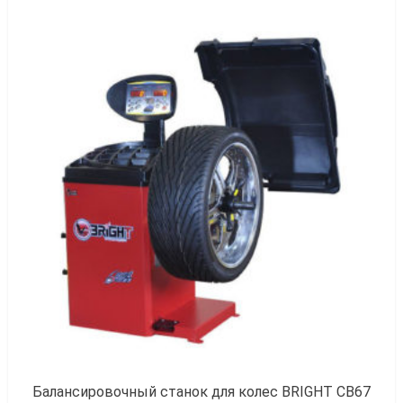
5
к
Балансировочный станок для колес BRIGHT CB67