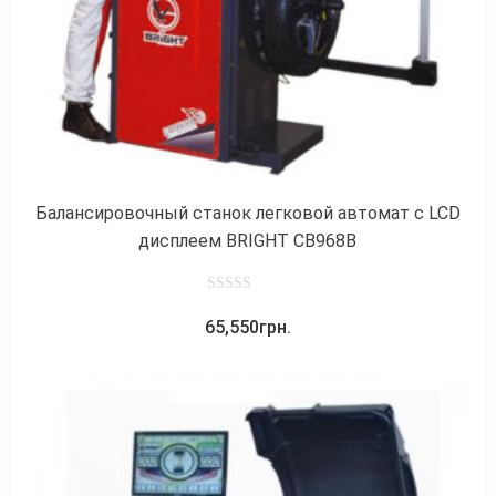
Балансировочный станок легковой автомат с LCD
дисплеем BRIGHT CB968B
0
65,550
грн.
out
of
5