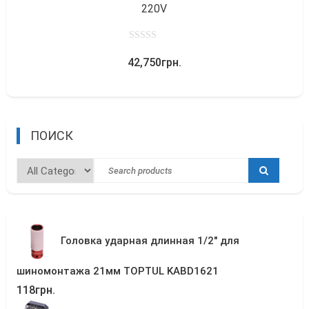
220V
0
42,750
грн.
out
of
5
ПОИСК
Головка ударная длинная 1/2" для
шиномонтажа 21мм TOPTUL KABD1621
118
грн.