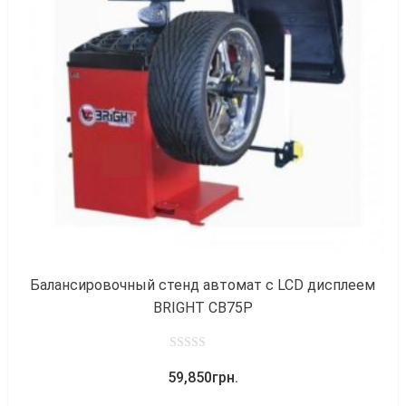
к
Балансировочный стенд автомат с LCD дисплеем
BRIGHT CB75P
0
59,850
грн.
out
of