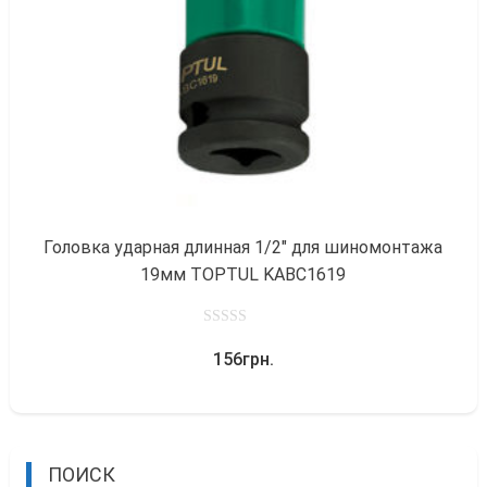
к
Головка ударная длинная 1/2″ для шиномонтажа
19мм TOPTUL KABC1619
0
156
грн.
out
of
5
ПОИСК