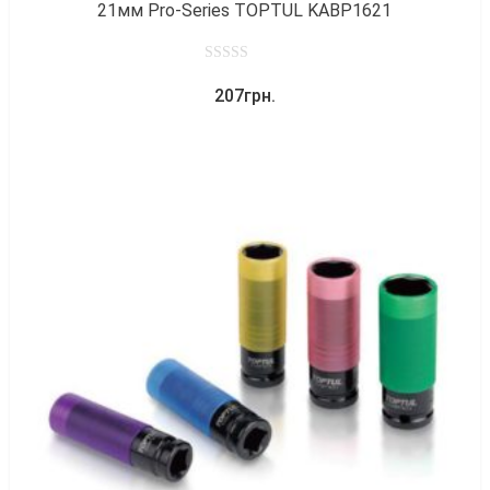
21мм Pro-Series TOPTUL KABP1621
0
207
грн.
out
of
5
к