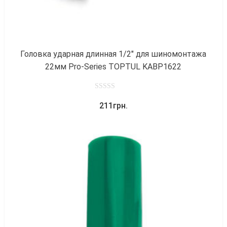
Головка ударная длинная 1/2″ для шиномонтажа
22мм Pro-Series TOPTUL KABP1622
0
211
грн.
out
of
5