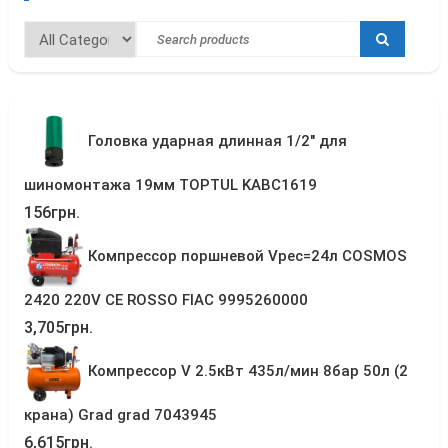
Головка ударная длинная 1/2" для
шиномонтажа 19мм TOPTUL KABC1619
156
грн.
Компрессор поршневой Vрес=24л COSMOS
2420 220V CE ROSSO FIAC 9995260000
3,705
грн.
Компрессор V 2.5кВт 435л/мин 8бар 50л (2
крана) Grad grad 7043945
6,615
грн.