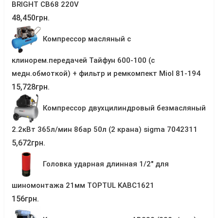
BRIGHT CB68 220V
48,450
грн.
Компрессор масляный с
клинорем.передачей Тайфун 600-100 (с
медн.обмоткой) + фильтр и ремкомпект Miol 81-194
15,728
грн.
Компрессор двухцилиндровый безмасляный
2.2кВт 365л/мин 8бар 50л (2 крана) sigma 7042311
5,672
грн.
Головка ударная длинная 1/2" для
шиномонтажа 21мм TOPTUL KABC1621
156
грн.