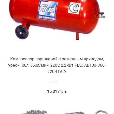
к
Компрессор поршневой с ременным приводом,
Vрес=100л, 360л/мин, 220V, 2,2кВт FIAC AB100-360-
220-ITALY
0
15,317
грн.
out
of
5