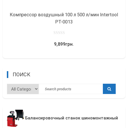
Компрессор воздушный 100 л 500 л/мин Intertool
PT-0013
0
9,899
грн.
out
of
5
ПОИСК
Балансировочный станок шиномонтажный