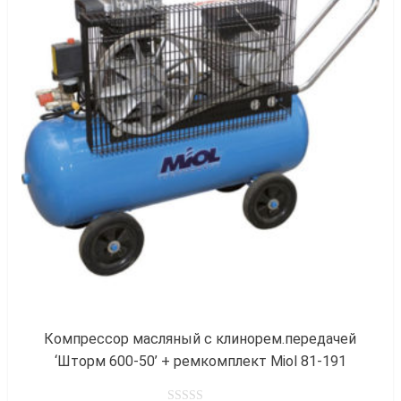
к
Компрессор масляный с клинорем.передачей
‘Шторм 600-50’ + ремкомплект Miol 81-191