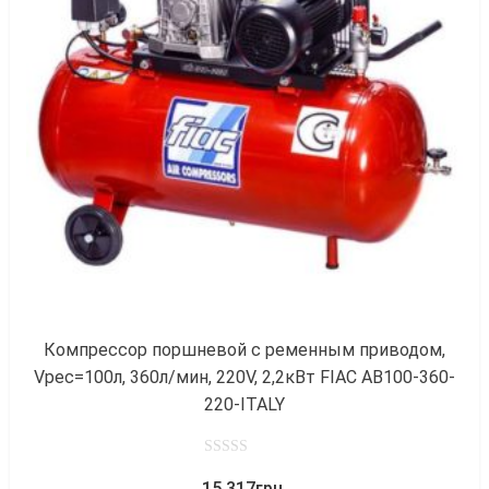
к
Компрессор поршневой с ременным приводом,
Vрес=100л, 360л/мин, 220V, 2,2кВт FIAC AB100-360-
220-ITALY
0
15,317
грн.