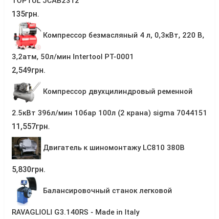
TOPTUL JCAB2312
135
грн.
Компрессор безмасляный 4 л, 0,3кВт, 220 В,
3,2атм, 50л/мин Intertool PT-0001
2,549
грн.
Компрессор двухцилиндровый ременной
2.5кВт 396л/мин 10бар 100л (2 крана) sigma 7044151
11,557
грн.
Двигатель к шиномонтажу LC810 380В
5,830
грн.
Балансировочный станок легковой
RAVAGLIOLI G3.140RS - Made in Italy