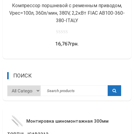
Компрессор поршневой с ременным приводом,
Vрес=100л, 360л/мин, 380V, 2,2кВт FIAC AB100-360-
380-ITALY
0
16,767
грн.
out
of
5
ПОИСК
Монтировка шиномонтажная 300мм