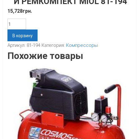
И РЕМКОМПЕКТ MIOL 81-194
15,728
грн.
Количество
В корзину
Артикул:
81-194
Категория:
Компрессоры
Похожие товары
к