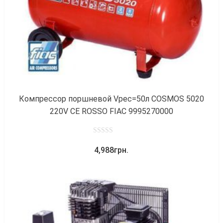
Компрессор поршневой Vрес=50л COSMOS 5020
220V CE ROSSO FIAC 9995270000
0
4,988
грн.
out
of
5